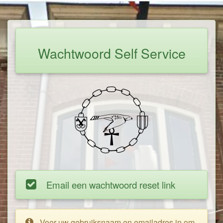
Wachtwoord Self Service
Email een wachtwoord reset link
Voer uw gebruiksnaam en emailadres in om